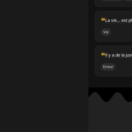
❝
La vie... est 
Vie
❝
Il y a de la j
Erreur