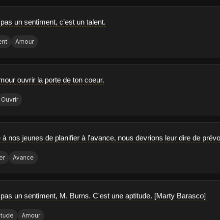
pas un sentiment, c'est un talent.
ent
Amour
our ouvrir la porte de ton coeur.
Ouvrir
e à nos jeunes de planifier à l'avance, nous devrions leur dire de prévo
er
Avance
 pas un sentiment, M. Burns. C'est une aptitude. [Marty Barasco]
itude
Amour