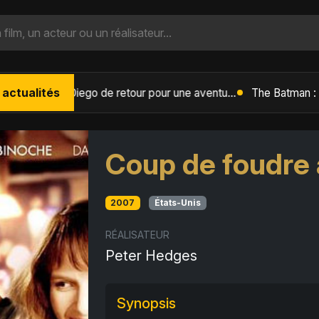
 actualités
L'Âge de Glace : Le Réveil du Volcan – Manny, Sid et Diego de retour pour une aventure explosive
Coup de foudre 
2007
États-Unis
RÉALISATEUR
Peter Hedges
Synopsis