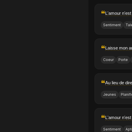
❝
L'amour n'est 
Sentiment
Tal
❝
Laisse mon am
Coeur
Porte
❝
Au lieu de dir
Jeunes
Planifi
❝
L'amour n'est
Sentiment
Apt