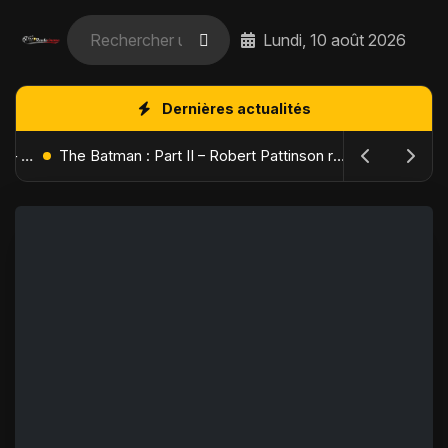
Lundi, 10 août 2026
Dernières actualités
L'Âge de Glace : Le Réveil du Volcan – Manny, Sid et Diego de retour pour une aventure explosive
The Batman : Part II – Robert Pattinson replonge dans les ténèbres de Gotham dès octobre 2027