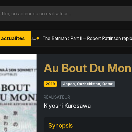
 actualités
L'Âge de Glace : Le Réveil du Volcan – Manny, Sid et Diego de retour pour une aventure explosive
Au Bout Du Mo
2019
Japon, Ouzbékistan, Qatar
RÉALISATEUR
Kiyoshi Kurosawa
Synopsis