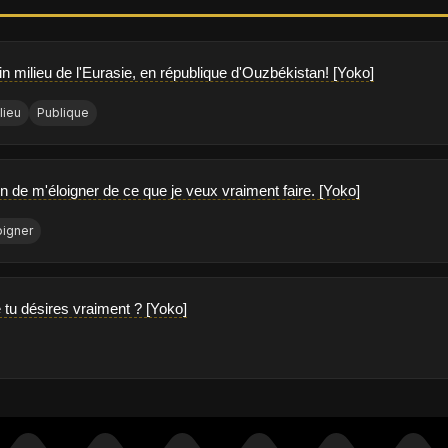
in milieu de l'Eurasie, en république d'Ouzbékistan! [Yoko]
lieu
Publique
ion de m'éloigner de ce que je veux vraiment faire. [Yoko]
oigner
 tu désires vraiment ? [Yoko]