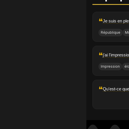
❝
Je suis en ple
République
Mi
❝
j'ai l'impress
Impression
él
❝
Qu'est-ce que