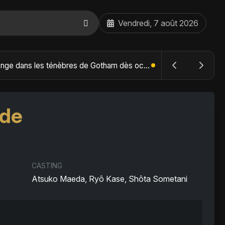
Vendredi, 7 août 2026
The Batman : Part II – Robert Pattinson replonge dans les ténèbres de Gotham dès octobre 2027
nde
CASTING
Atsuko Maeda, Ryô Kase, Shôta Sometani