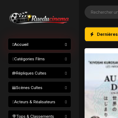
Dernières
Accueil
Catégories Films
Action / Aventure
Répliques Cultes
Science-fiction
Drame / Thriller
Scènes Cultes
Comédie/humour
Acteurs & Réalisateurs
Horreur
Fantastique
Réalisateurs
Tops & Classements