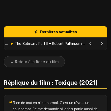
Dernières actualités
L'Âge de Glace : Le Réveil du Volcan – Manny, Sid et Diego de retour pour une aventure explosive
The Batman : Part II – Robert Pattinson replonge dans les ténèbres de Gotham dès octobre 2027
← Retour à la fiche du film
Réplique du film : Toxique (2021)
❝
Rien de tout ça n'est normal. C'est un rêve... un
cauchemar. Je me demande si je fais partie aussi de