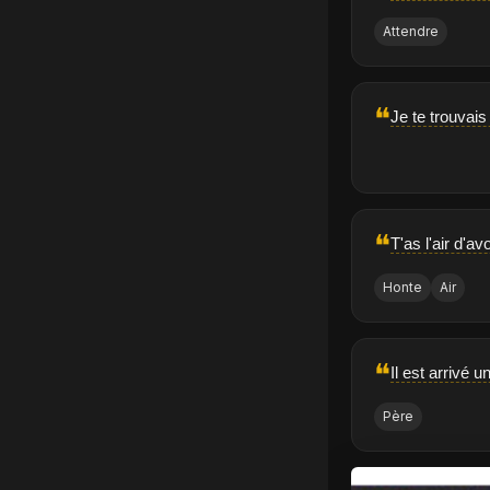
Attendre
❝
Je te trouvais
❝
T'as l'air d'a
Honte
Air
❝
Il est arrivé 
Père