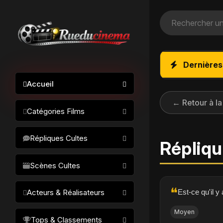
Dernières
Accueil
← Retour à la
Catégories Films
Action / Aventure
Répliques Cultes
Répliqu
Science-fiction
Drame / Thriller
Scènes Cultes
Comédie/humour
❝
Est-ce qu'il y
Acteurs & Réalisateurs
Horreur
Fantastique
Moyen
Réalisateurs
Tops & Classements