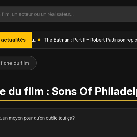
 actualités
L'Âge de Glace : Le Réveil du Volcan – Manny, Sid et Diego de retour pour une aventure explosive
 fiche du film
e du film : Sons Of Philade
 a un moyen pour qu'on oublie tout ça?