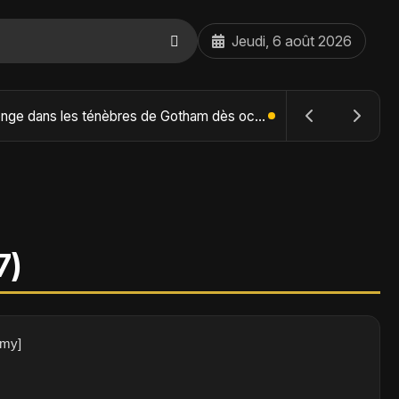
Jeudi, 6 août 2026
The Batman : Part II – Robert Pattinson replonge dans les ténèbres de Gotham dès octobre 2027
7)
émy]