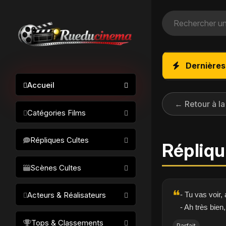
Dernières
Accueil
← Retour à la
Catégories Films
Action / Aventure
Répliques Cultes
Répliqu
Science-fiction
Drame / Thriller
Scènes Cultes
Comédie/humour
❝
- Tu vas voir,
Acteurs & Réalisateurs
Horreur
- Ah très bien
Fantastique
Réalisateurs
Tops & Classements
Parfait