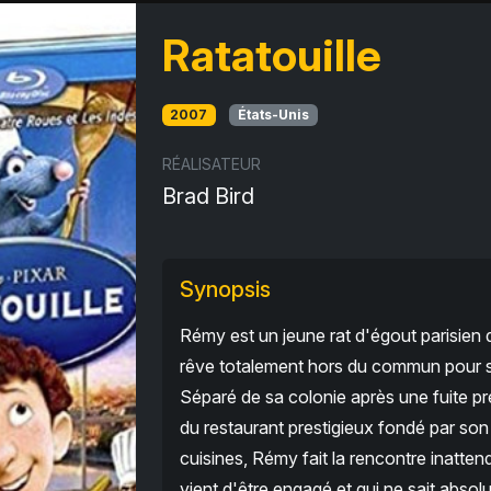
Ratatouille
2007
États-Unis
RÉALISATEUR
Brad Bird
Synopsis
Rémy est un jeune rat d'égout parisie
rêve totalement hors du commun pour sa 
Séparé de sa colonie après une fuite pré
du restaurant prestigieux fondé par son 
cuisines, Rémy fait la rencontre inatten
vient d'être engagé et qui ne sait abs