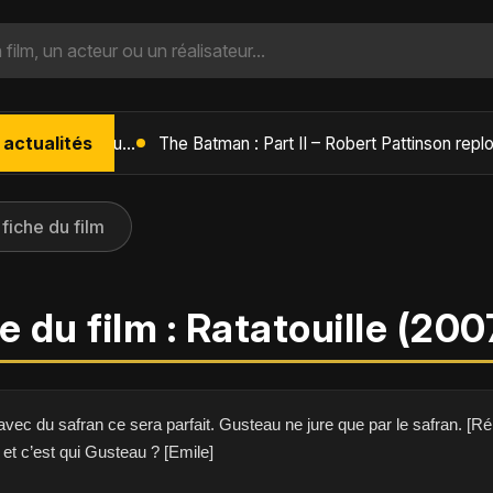
 actualités
L'Âge de Glace : Le Réveil du Volcan – Manny, Sid et Diego de retour pour une aventure explosive
 fiche du film
e du film : Ratatouille (200
 avec du safran ce sera parfait. Gusteau ne jure que par le safran. [R
, et c’est qui Gusteau ? [Emile]