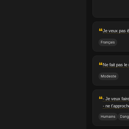
❝
Je veux pas ê
Français
❝
Ne fait pas le
Modeste
❝
- Je veux fai
- ne t'approc
Humains
Dang