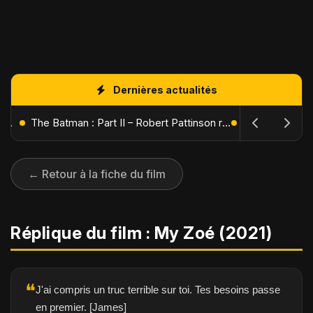
Dernières actualités
L'Âge de Glace : Le Réveil du Volcan – Manny, Sid et Diego de retour pour une aventure explosive
The Batman : Part II – Robert Pattinson replonge dans les ténèbres de Gotham dès octobre 2027
← Retour à la fiche du film
Réplique du film : My Zoé (2021)
❝
J'ai compris un truc terrible sur toi. Tes besoins passe
en premier. [James]