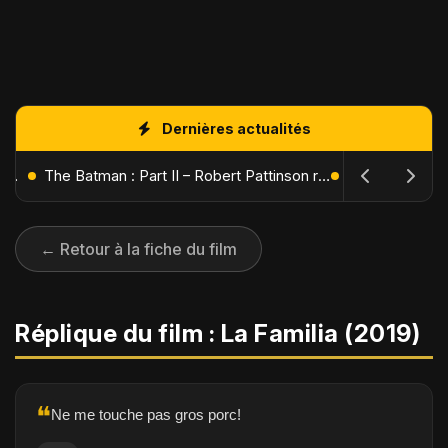
Dernières actualités
L'Âge de Glace : Le Réveil du Volcan – Manny, Sid et Diego de retour pour une aventure explosive
The Batman : Part II – Robert Pattinson replonge dans les ténèbres de Gotham dès octobre 2027
← Retour à la fiche du film
Réplique du film : La Familia (2019)
❝
Ne me touche pas gros porc!