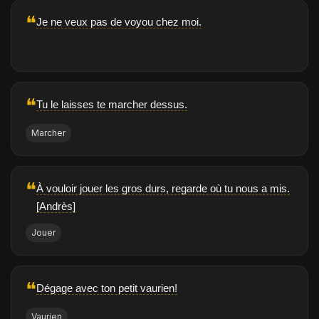
❝
Je ne veux pas de voyou chez moi.
❝
Tu le laisses te marcher dessus.
Marcher
❝
À vouloir jouer les gros durs, regarde où tu nous a mis.
[Andrès]
Jouer
❝
Dégage avec ton petit vaurien!
Vaurien