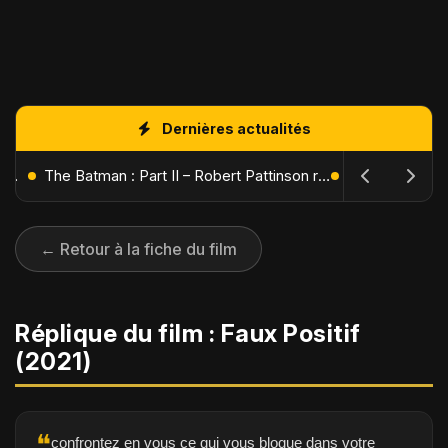
Dernières actualités
L'Âge de Glace : Le Réveil du Volcan – Manny, Sid et Diego de retour pour une aventure explosive
The Batman : Part II – Robert Pattinson replonge dans les ténèbres de Gotham dès octobre 2027
← Retour à la fiche du film
Réplique du film : Faux Positif
(2021)
❝
confrontez en vous ce qui vous bloque dans votre