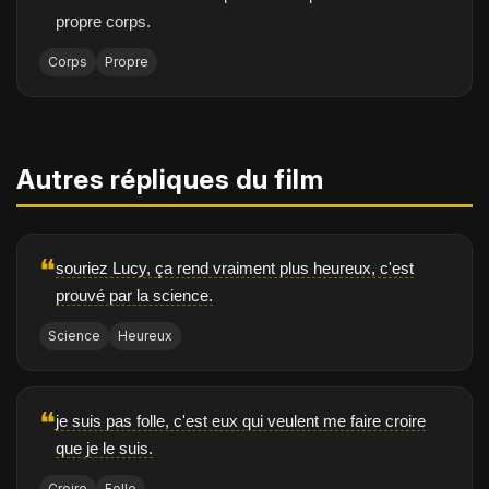
propre corps.
Corps
Propre
Autres répliques du film
❝
souriez Lucy, ça rend vraiment plus heureux, c'est
prouvé par la science.
Science
Heureux
❝
je suis pas folle, c'est eux qui veulent me faire croire
que je le suis.
Croire
Folle