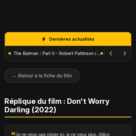
Dernières actualités
L'Âge de Glace : Le Réveil du Volcan – Manny, Sid et Diego de retour pour une aventure explosive
The Batman : Part II – Robert Pattinson replonge dans les ténèbres de Gotham dès octobre 2027
← Retour à la fiche du film
Réplique du film : Don't Worry
Darling (2022)
❝
Je ne veux pas rester ici, je ne veux plus. [Alice