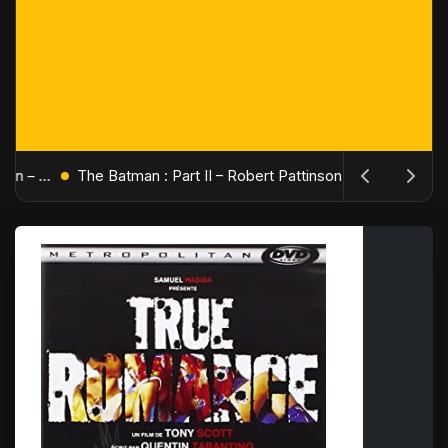
L'Âge de Glace : Le Réveil du Volcan – Manny, Sid et Diego de retour pour une aventure explosive
The Batman : Part II – Robert Pattinson replonge dans les ténèbres de Gotham dès octobre 2027