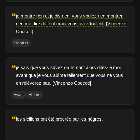
❝
je montre rien et je dis rien, vous voulez rien montrer,
rien me dire du tout mais vous avez tout dit. [Vincenzo
Coccoti]
Montrer
❝
je sais que vous savez où ils sont alors dites-le moi
avant que je vous abîme tellement que vous ne vous
en relèverez pas. [Vincenzo Coccoti]
Avant
Abîme
❝
les siciliens ont été procrée par les nègres.