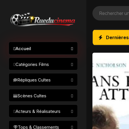
Dernières
Accueil
Catégories Films
Action / Aventure
Répliques Cultes
Science-fiction
Drame / Thriller
Scènes Cultes
Comédie/humour
Acteurs & Réalisateurs
Horreur
Fantastique
Réalisateurs
Tops & Classements