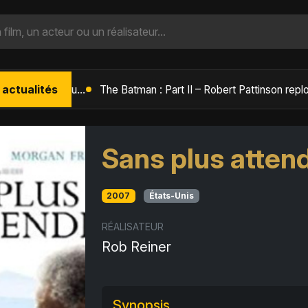
 actualités
L'Âge de Glace : Le Réveil du Volcan – Manny, Sid et Diego de retour pour une aventure explosive
Sans plus atten
2007
États-Unis
RÉALISATEUR
Rob Reiner
Synopsis