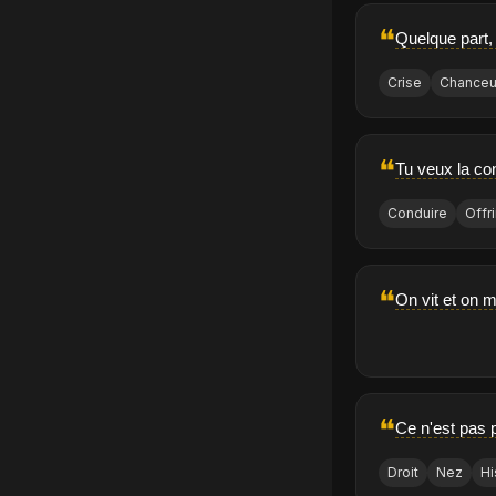
❝
Quelque part,
Crise
Chance
❝
Tu veux la con
Conduire
Offri
❝
On vit et on m
❝
Ce n'est pas p
Droit
Nez
Hi