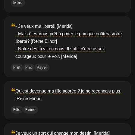
Mère
❝
- Je veux ma liberté! [Merida]
- Mais êtes-vous prêt à payer le prix que coûtera votre
liberté? [Reine Elinor]
- Notre destin vit en nous. Il suffit d'être assez
courageux pour le voir. [Merida]
Prêt
Prix
Payer
❝
Qu'est devenue ma fille adorée ? je ne reconnais plus.
[Reine Elinor]
Fille
Reine
❝
Je veux un sort qui change mon destin. [Merida]