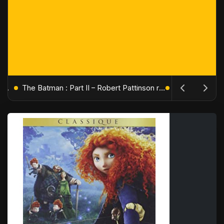
L'Âge de Glace : Le Réveil du Volcan – Manny, Sid et Diego de retour pour une aventure explosive
The Batman : Part II – Robert Pattinson replonge dans les ténèbres de Gotham dès octobre 2027