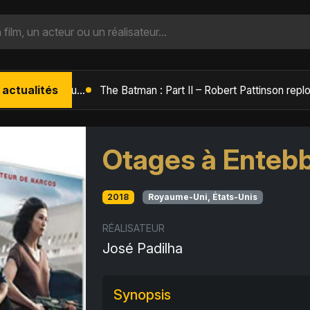
 actualités
L'Âge de Glace : Le Réveil du Volcan – Manny, Sid et Diego de retour pour une aventure explosive
Otages à Enteb
2018
Royaume-Uni, États-Unis
RÉALISATEUR
José Padilha
Synopsis