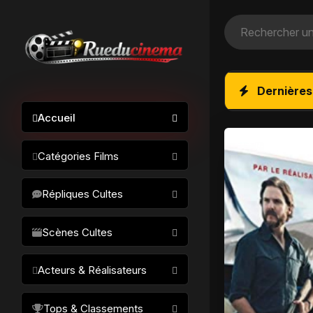
Dernières
Accueil
Catégories Films
Action / Aventure
Répliques Cultes
Science-fiction
Drame / Thriller
Scènes Cultes
Comédie/humour
Acteurs & Réalisateurs
Horreur
Fantastique
Réalisateurs
Tops & Classements