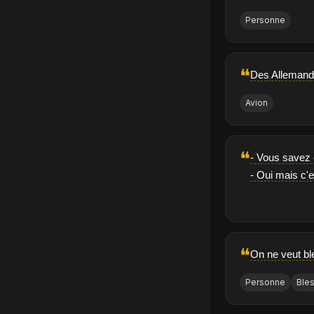
Personne
❝
Des Allemands 
Avion
❝
- Vous savez
- Oui mais c'es
❝
On ne veut bl
Personne
Ble