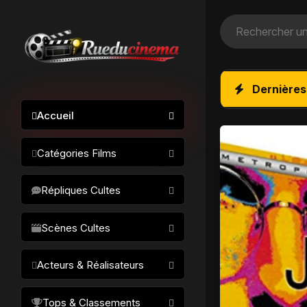
Dernières
Accueil
Catégories Films
Action / Aventure
Répliques Cultes
Science-fiction
Drame / Thriller
Scènes Cultes
Comédie/humour
Acteurs & Réalisateurs
Horreur
Fantastique
Réalisateurs
Tops & Classements