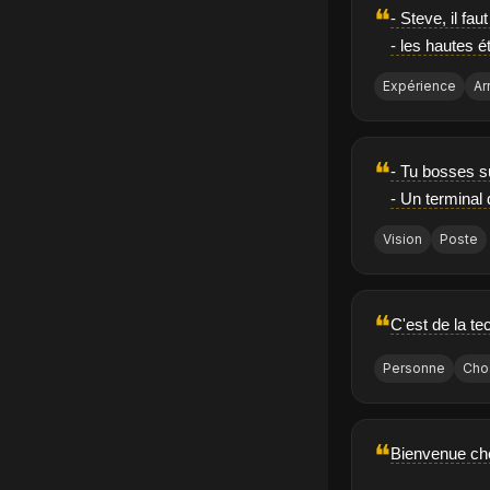
❝
- Steve, il fa
- les hautes 
Expérience
Ar
❝
- Tu bosses s
- Un terminal 
Vision
Poste
❝
C'est de la te
Personne
Cho
❝
Bienvenue ch