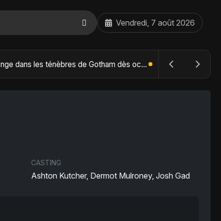
Vendredi, 7 août 2026
The Batman : Part II – Robert Pattinson replonge dans les ténèbres de Gotham dès octobre 2027
CASTING
Ashton Kutcher, Dermot Mulroney, Josh Gad