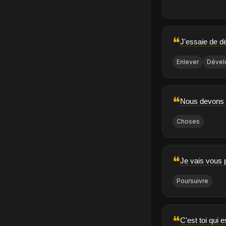
❝
J'essaie de dé
Enlever
Dével
❝
Nous devons r
Choses
❝
Je vais vous 
Poursuivre
❝
C'est toi qui 