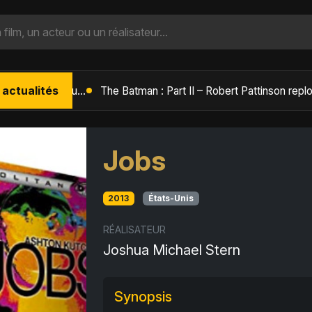
 actualités
L'Âge de Glace : Le Réveil du Volcan – Manny, Sid et Diego de retour pour une aventure explosive
Jobs
2013
États-Unis
RÉALISATEUR
Joshua Michael Stern
Synopsis