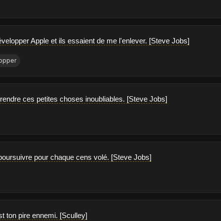
velopper Apple et ils essaient de me l'enlever. [Steve Jobs]
opper
endre ces petites choses inoubliables. [Steve Jobs]
poursuivre pour chaque cens volé. [Steve Jobs]
est ton pire ennemi. [Sculley]