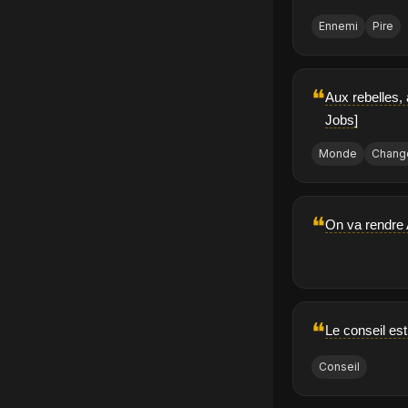
Ennemi
Pire
❝
Aux rebelles,
Jobs]
Monde
Chang
❝
On va rendre 
❝
Le conseil es
Conseil