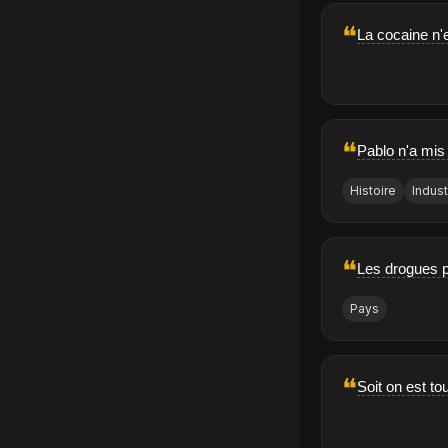
❝
La cocaine n'e
❝
Pablo n'a mis 
Histoire
Indust
❝
Les drogues p
Pays
❝
Soit on est to