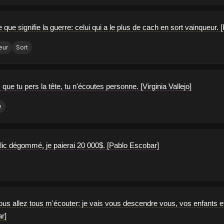
e que signifie la guerre: celui qui a le plus de cach en sort vainqueur.
eur
Sort
s que tu pers la tête, tu n'écoutes personne. [Virginia Vallejo]
e
lic dégommé, je paierai 20 000$. [Pablo Escobar]
ous allez tous m'écouter: je vais vous descendre vous, vos enfants 
r]