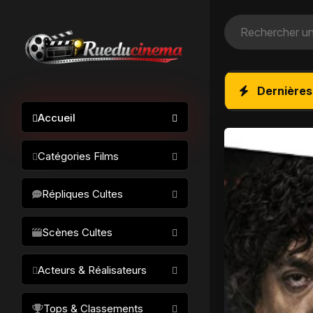
Dernières
Accueil
Catégories Films
Action / Aventure
Répliques Cultes
Science-fiction
Drame / Thriller
Scènes Cultes
Comédie/humour
Acteurs & Réalisateurs
Horreur
Fantastique
Réalisateurs
Tops & Classements