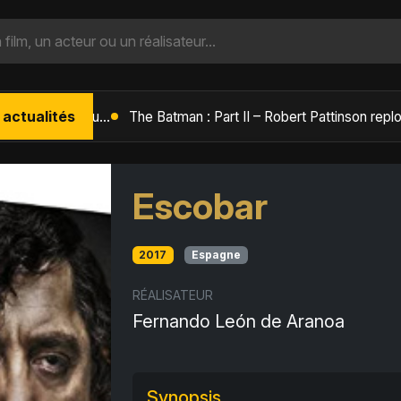
 actualités
L'Âge de Glace : Le Réveil du Volcan – Manny, Sid et Diego de retour pour une aventure explosive
Escobar
2017
Espagne
RÉALISATEUR
Fernando León de Aranoa
Synopsis