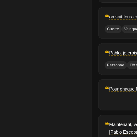
❝
on sait tous c
Guerre
Vainqu
❝
Pablo, je croi
Personne
Têt
❝
Pour chaque f
❝
Maintenant, v
[Pablo Escoba