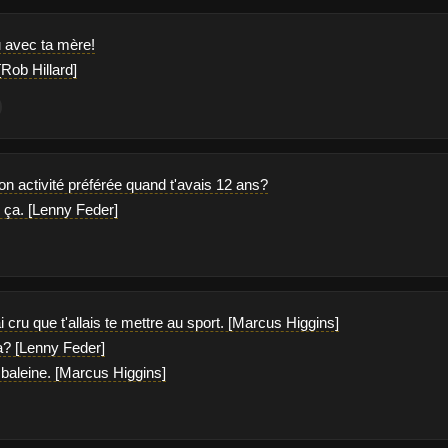
u avec ta mère!
Rob Hillard]
 ton activité préférée quand t'avais 12 ans?
s ça. [Lenny Feder]
ai cru que t'allais te mettre au sport. [Marcus Higgins]
? [Lenny Feder]
 baleine. [Marcus Higgins]