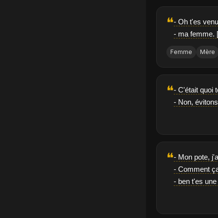
❝
- Oh t'es ven
- ma femme. [
Femme
Mère
❝
- C'était quoi
- Non, éviton
❝
- Mon pote, j'
- Comment ça
- ben t'es une