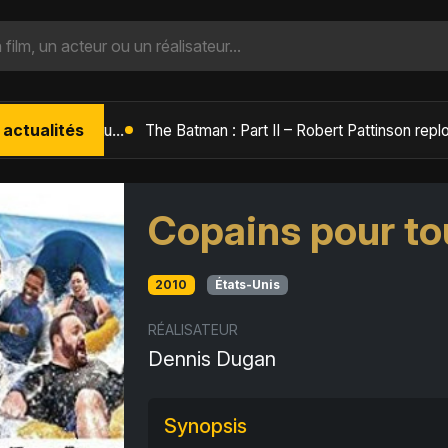
 actualités
L'Âge de Glace : Le Réveil du Volcan – Manny, Sid et Diego de retour pour une aventure explosive
Copains pour to
2010
États-Unis
RÉALISATEUR
Dennis Dugan
Synopsis