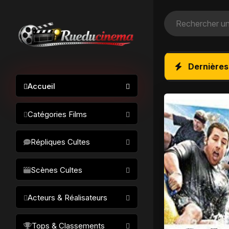
Dernières
Accueil
Catégories Films
Action / Aventure
Répliques Cultes
Science-fiction
Drame / Thriller
Scènes Cultes
Comédie/humour
Acteurs & Réalisateurs
Horreur
Fantastique
Réalisateurs
Tops & Classements