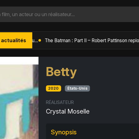
 actualités
L'Âge de Glace : Le Réveil du Volcan – Manny, Sid et Diego de retour pour une aventure explosive
Betty
2020
États-Unis
RÉALISATEUR
Crystal Moselle
Synopsis