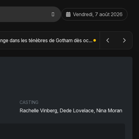
Vendredi, 7 août 2026
The Batman : Part II – Robert Pattinson replonge dans les ténèbres de Gotham dès octobre 2027
CASTING
Rachelle Vinberg, Dede Lovelace, Nina Moran