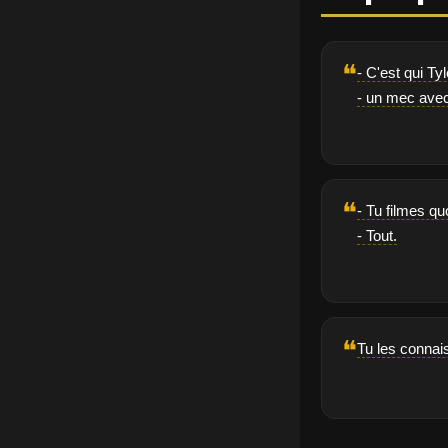
❝
- C'est qui Ty
- un mec avec
❝
- Tu filmes qu
- Tout.
❝
Tu les conna