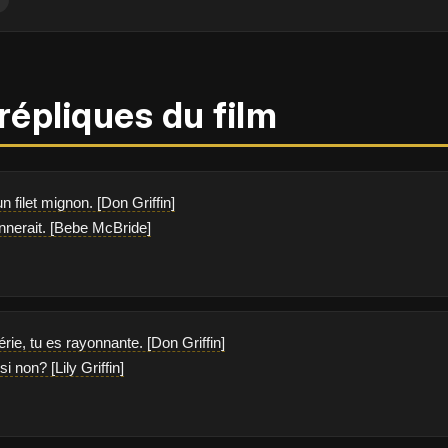
répliques du film
n filet mignon. [Don Griffin]
onnerait. [Bebe McBride]
érie, tu es rayonnante. [Don Griffin]
si non? [Lily Griffin]