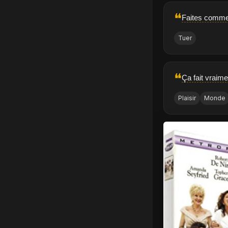
❝
Faites comme 
Tuer
❝
Ça fait vraime
Plaisir
Monde