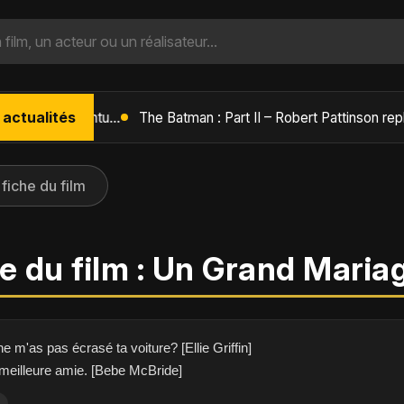
 actualités
L'Âge de Glace : Le Réveil du Volcan – Manny, Sid et Diego de retour pour une aventure explosive
 fiche du film
e du film : Un Grand Maria
ne m'as pas écrasé ta voiture? [Ellie Griffin]
 meilleure amie. [Bebe McBride]
i