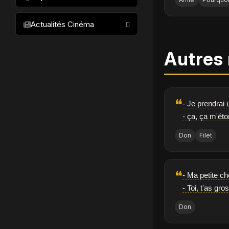
Animation
Acteurs
Films les plus populaires
Policier
Actualités Cinéma
Meilleurs films par acteur
Romantique
Meilleurs films par réalisateur
Autres 
Historique
Meilleurs films par genre
Biopic
Meilleurs films par décennie
Documentaire
❝
Comédie Musicale
- Je prendrai u
- ça, ça m'ét
Western
Don
Filet
❝
- Ma petite ch
- Toi, t'as gros
Don