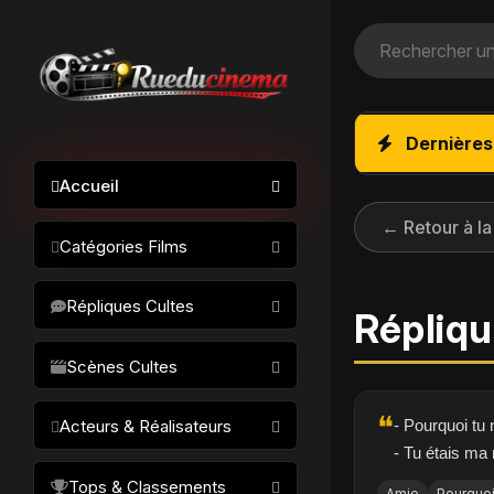
Dernières
Accueil
← Retour à la
Catégories Films
Action / Aventure
Répliques Cultes
Répliqu
Science-fiction
Drame / Thriller
Scènes Cultes
Comédie/humour
❝
- Pourquoi tu 
Acteurs & Réalisateurs
Horreur
- Tu étais ma
Fantastique
Réalisateurs
Tops & Classements
Amie
Pourquo