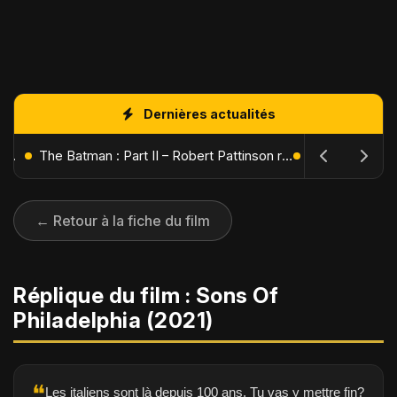
Dernières actualités
L'Âge de Glace : Le Réveil du Volcan – Manny, Sid et Diego de retour pour une aventure explosive
The Batman : Part II – Robert Pattinson replonge dans les ténèbres de Gotham dès octobre 2027
← Retour à la fiche du film
Réplique du film : Sons Of
Philadelphia (2021)
❝
Les italiens sont là depuis 100 ans. Tu vas y mettre fin?