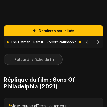
Dernières actualités
L'Âge de Glace : Le Réveil du Volcan – Manny, Sid et Diego de retour pour une aventure explosive
The Batman : Part II – Robert Pattinson replonge dans les ténèbres de Gotham dès octobre 2027
← Retour à la fiche du film
Réplique du film : Sons Of
Philadelphia (2021)
❝
Je te trouvais différents de ton cousin.