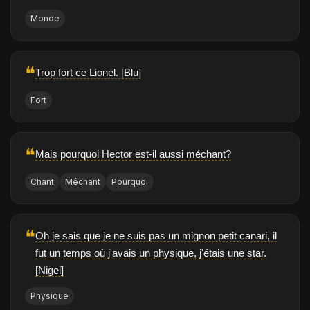
Monde
❝
Trop fort ce Lionel. [Blu]
Fort
❝
Mais pourquoi Hector est-il aussi méchant?
Chant
Méchant
Pourquoi
❝
Oh je sais que je ne suis pas un mignon petit canari, il
fut un temps où j'avais un physique, j'étais une star.
[Nigel]
Physique