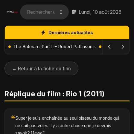
Lundi, 10 août 2026
Dernières actualités
L'Âge de Glace : Le Réveil du Volcan – Manny, Sid et Diego de retour pour une aventure explosive
The Batman : Part II – Robert Pattinson replonge dans les ténèbres de Gotham dès octobre 2027
← Retour à la fiche du film
Réplique du film : Rio 1 (2011)
❝
Super je suis enchaînée au seul oiseau du monde qui
ne sait pas voler. Il y a autre chose que je devrais
savoir? [Jewel]