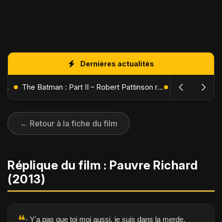
Dernières actualités
L'Âge de Glace : Le Réveil du Volcan – Manny, Sid et Diego de retour pour une aventure explosive
The Batman : Part II – Robert Pattinson replonge dans les ténèbres de Gotham dès octobre 2027
← Retour à la fiche du film
Réplique du film : Pauvre Richard
(2013)
❝
- Y'a pas que toi moi aussi, je suis dans la merde.