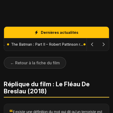
Dernières actualités
L'Âge de Glace : Le Réveil du Volcan – Manny, Sid et Diego de retour pour une aventure explosive
The Batman : Part II – Robert Pattinson replonge dans les ténèbres de Gotham dès octobre 2027
← Retour à la fiche du film
Réplique du film : Le Fléau De
Breslau (2018)
❝
il existe une définition du mot qui dit qu'un terroriste est