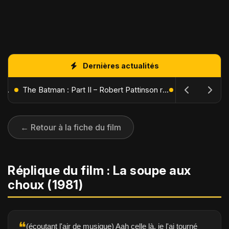
Dernières actualités
L'Âge de Glace : Le Réveil du Volcan – Manny, Sid et Diego de retour pour une aventure explosive
The Batman : Part II – Robert Pattinson replonge dans les ténèbres de Gotham dès octobre 2027
← Retour à la fiche du film
Réplique du film : La soupe aux
choux (1981)
❝
(écoutant l'air de musique) Aah celle là, je l'ai tourné