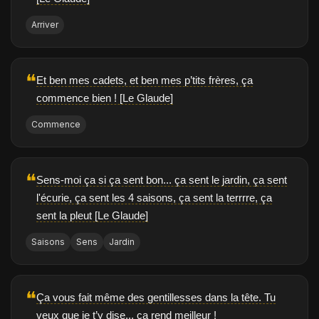
Arriver
❝
Et ben mes cadets, et ben mes p’tits frères, ça
commence bien ! [Le Glaude]
Commence
❝
Sens-moi ça si ça sent bon... ça sent le jardin, ça sent
l'écurie, ça sent les 4 saisons, ça sent la terrrre, ça
sent la pleut [Le Glaude]
Saisons
Sens
Jardin
❝
Ça vous fait même des gentillesses dans la tête. Tu
veux que je t’y dise... ça rend meilleur !