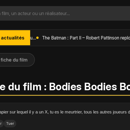
 actualités
L'Âge de Glace : Le Réveil du Volcan – Manny, Sid et Diego de retour pour une aventure explosive
 fiche du film
e du film : Bodies Bodies B
papier sur lequel il y a un X, tu es le meurtrier, tous les autres joueurs 
r
Tuer