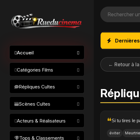
Dernières
Accueil
← Retour à la
Catégories Films
Action / Aventure
Répliques Cultes
Répliqu
Science-fiction
Drame / Thriller
Scènes Cultes
Comédie/humour
❝
Si tu tires le 
Acteurs & Réalisateurs
Horreur
Fantastique
éviter
Meurtrie
Réalisateurs
Tops & Classements