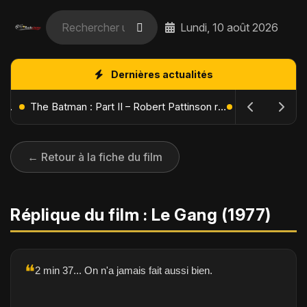
Lundi, 10 août 2026
Dernières actualités
L'Âge de Glace : Le Réveil du Volcan – Manny, Sid et Diego de retour pour une aventure explosive
The Batman : Part II – Robert Pattinson replonge dans les ténèbres de Gotham dès octobre 2027
← Retour à la fiche du film
Réplique du film : Le Gang (1977)
❝
2 min 37... On n'a jamais fait aussi bien.