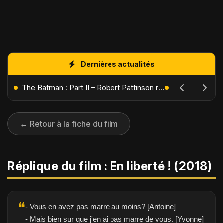
Dernières actualités
L'Âge de Glace : Le Réveil du Volcan – Manny, Sid et Diego de retour pour une aventure explosive
The Batman : Part II – Robert Pattinson replonge dans les ténèbres de Gotham dès octobre 2027
← Retour à la fiche du film
Réplique du film : En liberté ! (2018)
❝
- Vous en avez pas marre au moins? [Antoine]
- Mais bien sur que j'en ai pas marre de vous. [Yvonne]