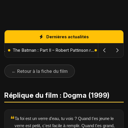
Dernières actualités
L'Âge de Glace : Le Réveil du Volcan – Manny, Sid et Diego de retour pour une aventure explosive
The Batman : Part II – Robert Pattinson replonge dans les ténèbres de Gotham dès octobre 2027
← Retour à la fiche du film
Réplique du film : Dogma (1999)
❝
Ta foi est un verre d'eau, tu vois ? Quand t'es jeune le
verre est petit, c'est facile à remplir. Quand t'es grand,