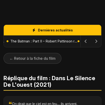
Dernières actualités
L'Âge de Glace : Le Réveil du Volcan – Manny, Sid et Diego de retour pour une aventure explosive
The Batman : Part II – Robert Pattinson replonge dans les ténèbres de Gotham dès octobre 2027
← Retour à la fiche du film
Réplique du film : Dans Le Silence
De L'ouest (2021)
❝
On dirait que le ciel est en feu... ils arrivent.