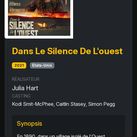
Dans Le Silence De L'ouest
2021
États-Unis
RÉALISATEUR
Julia Hart
CASTING
Kodi Smit-McPhee, Caitlin Stasey, Simon Pegg
Synopsis
En 1890, dans un village isolé de l'Ouest