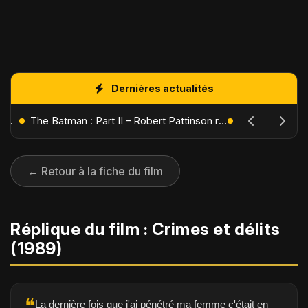
Dernières actualités
L'Âge de Glace : Le Réveil du Volcan – Manny, Sid et Diego de retour pour une aventure explosive
The Batman : Part II – Robert Pattinson replonge dans les ténèbres de Gotham dès octobre 2027
← Retour à la fiche du film
Réplique du film : Crimes et délits
(1989)
❝
La dernière fois que j'ai pénétré ma femme c'était en