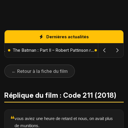
Dernières actualités
L'Âge de Glace : Le Réveil du Volcan – Manny, Sid et Diego de retour pour une aventure explosive
The Batman : Part II – Robert Pattinson replonge dans les ténèbres de Gotham dès octobre 2027
← Retour à la fiche du film
Réplique du film : Code 211 (2018)
❝
vous aviez une heure de retard et nous, on avait plus
de munitions.