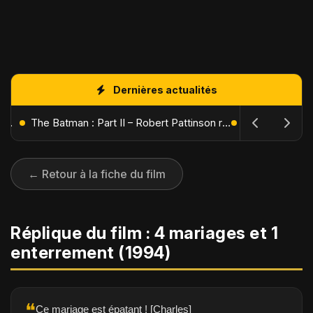
Dernières actualités
L'Âge de Glace : Le Réveil du Volcan – Manny, Sid et Diego de retour pour une aventure explosive
The Batman : Part II – Robert Pattinson replonge dans les ténèbres de Gotham dès octobre 2027
← Retour à la fiche du film
Réplique du film : 4 mariages et 1
enterrement (1994)
❝
Ce mariage est épatant ! [Charles]