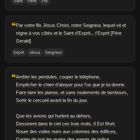
Saint
Père
Fils
❝
Par votre fils Jésus Christ, notre Seigneur, lequel vit et
règne à vos côtés et le Saint d'Esprit... t'Esprit [Père
Gerald]
Esprit
Jésus
Seigneur
❝
Arrêter les pendules, couper le téléphone,
Empêcher le chien d’aboyer pour l’os que je lui donne.
Faire taire les pianos, et sans roulements de tambours,
Sortir le cercueil avant la fin du jour.
Que les avions qui hurlent au dehors,
Dessinent dans le ciel ces trois mots, Il Est Mort.
Nouer des voiles noirs aux colonnes des édifices,
Ganter de noir les mains des agents de police.