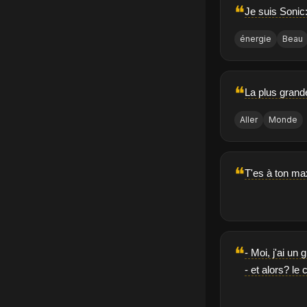
❝
Je suis Sonic
énergie
Beau
❝
La plus grande
Aller
Monde
❝
T'es à ton ma
❝
- Moi, j'ai un 
- et alors? le