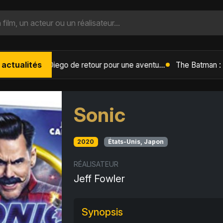
 actualités
L'Âge de Glace : Le Réveil du Volcan – Manny, Sid et Diego de retour pour une aventure explosive
Sonic
2020
États-Unis, Japon
RÉALISATEUR
Jeff Fowler
Synopsis