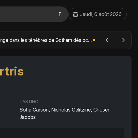
Jeudi, 6 août 2026
The Batman : Part II – Robert Pattinson replonge dans les ténèbres de Gotham dès octobre 2027
tris
CASTING
Sofia Carson, Nicholas Galitzine, Chosen
Jacobs