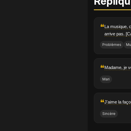
Répliqu
❝
La musique, c
arrive pas. [C
Problèmes
Mu
❝
Madame, je vo
Mari
❝
J'aime la faço
Sincère