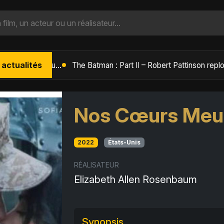
 actualités
L'Âge de Glace : Le Réveil du Volcan – Manny, Sid et Diego de retour pour une aventure explosive
Nos Cœurs Meur
2022
États-Unis
RÉALISATEUR
Elizabeth Allen Rosenbaum
Synopsis