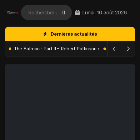
Lundi, 10 août 2026
Dernières actualités
L'Âge de Glace : Le Réveil du Volcan – Manny, Sid et Diego de retour pour une aventure explosive
The Batman : Part II – Robert Pattinson replonge dans les ténèbres de Gotham dès octobre 2027