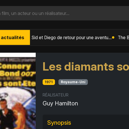
 actualités
L'Âge de Glace : Le Réveil du Volcan – Manny, Sid et Diego de retour pour une aventure explosive
Les diamants so
1971
Royaume-Uni
RÉALISATEUR
Guy Hamilton
Synopsis