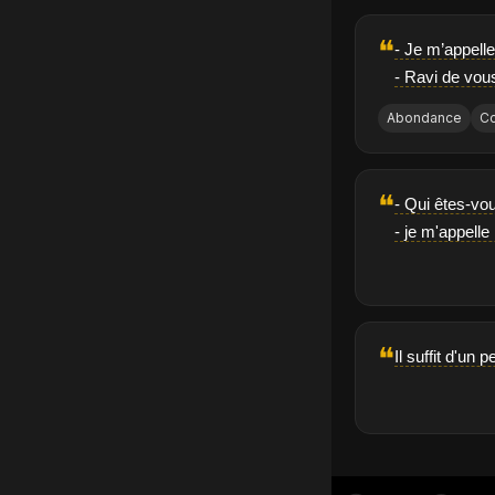
❝
- Je m’appell
- Ravi de vou
Abondance
Co
❝
- Qui êtes-vo
- je m'appell
❝
Il suffit d'un 