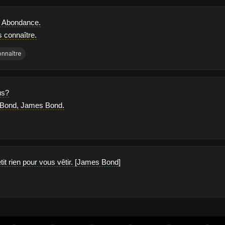
e Abondance.
s connaître.
nnaître
us?
e Bond, James Bond.
petit rien pour vous vêtir. [James Bond]