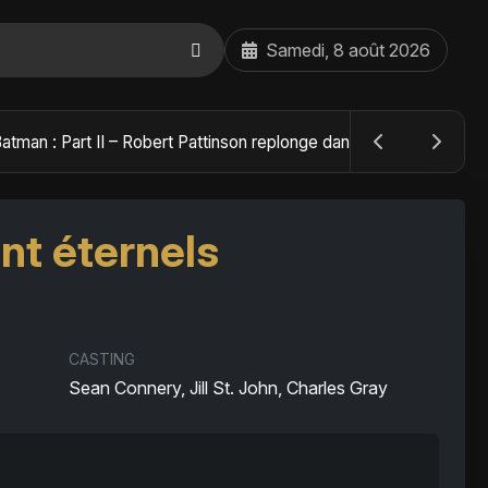
Samedi, 8 août 2026
The Batman : Part II – Robert Pattinson replonge dans les ténèbres de Gotham dès octobre 2027
nt éternels
CASTING
Sean Connery, Jill St. John, Charles Gray