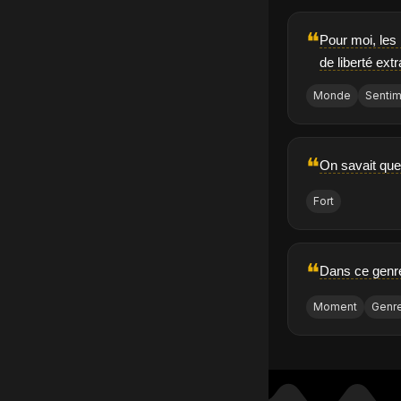
❝
Pour moi, les
de liberté extr
Monde
Senti
❝
On savait que 
Fort
❝
Dans ce genre 
Moment
Genr