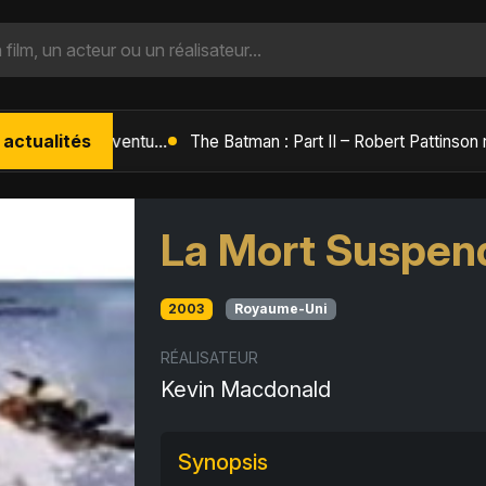
 actualités
L'Âge de Glace : Le Réveil du Volcan – Manny, Sid et Diego de retour pour une aventure explosive
La Mort Suspen
2003
Royaume-Uni
RÉALISATEUR
Kevin Macdonald
Synopsis