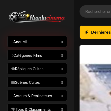
Dernières
Accueil
Catégories Films
Action / Aventure
Répliques Cultes
Science-fiction
Drame / Thriller
Scènes Cultes
Comédie/humour
Acteurs & Réalisateurs
Horreur
Fantastique
Réalisateurs
Tops & Classements