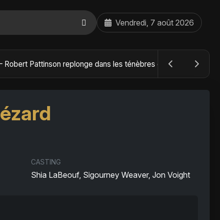
Vendredi, 7 août 2026
The Batman : Part II – Robert Pattinson replonge dans les ténèbres de Gotham dès octobre 2027
Lézard
CASTING
Shia LaBeouf, Sigourney Weaver, Jon Voight