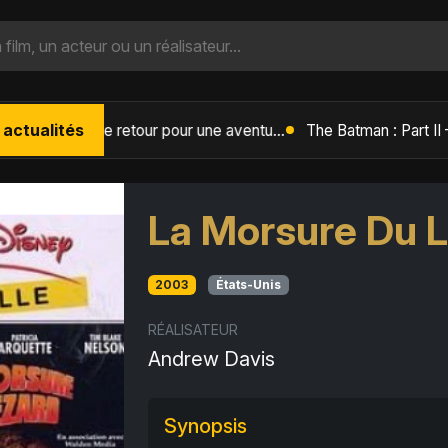
 actualités
L'Âge de Glace : Le Réveil du Volcan – Manny, Sid et Diego de retour pour une aventure explosive
La Morsure Du 
2003
États-Unis
RÉALISATEUR
Andrew Davis
Synopsis