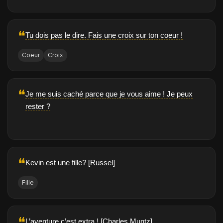
❝
Tu dois pas le dire. Fais une croix sur ton coeur !
Coeur
Croix
❝
Je me suis caché parce que je vous aime ! Je peux
rester ?
❝
Kevin est une fille? [Russel]
Fille
❝
L’aventure c’est extra ! [Charles Muntz]