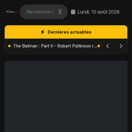
Lundi, 10 août 2026
Dernières actualités
L'Âge de Glace : Le Réveil du Volcan – Manny, Sid et Diego de retour pour une aventure explosive
The Batman : Part II – Robert Pattinson replonge dans les ténèbres de Gotham dès octobre 2027