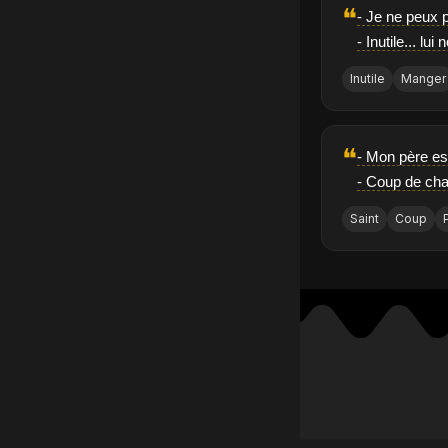
❝
- Je ne peux 
- Inutile... l
Inutile
Manger
❝
- Mon père es
- Coup de cha
Saint
Coup