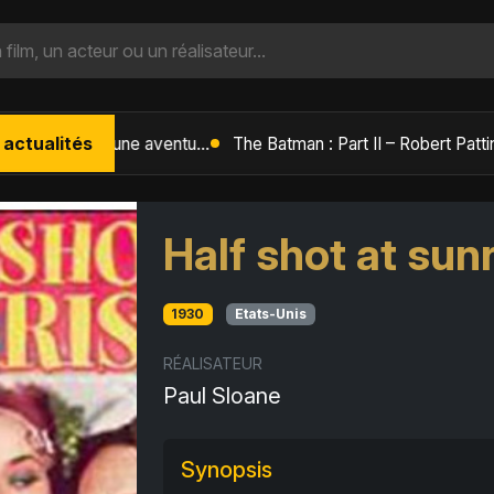
 actualités
L'Âge de Glace : Le Réveil du Volcan – Manny, Sid et Diego de retour pour une aventure explosive
Half shot at sun
1930
Etats-Unis
RÉALISATEUR
Paul Sloane
Synopsis