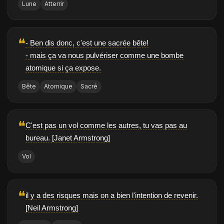
Lune
Atterrir
❝
- Ben dis donc, c'est une sacrée bête!
- mais ça va nous pulvériser comme une bombe
atomique si ça expose.
Bête
Atomique
Sacré
❝
C'est pas un vol comme les autres, tu vas pas au
bureau. [Janet Armstrong]
Vol
❝
il y a des risques mais on a bien l'intention de revenir.
[Neil Armstrong]