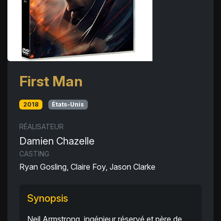
First Man
2018
États-Unis
RÉALISATEUR
Damien Chazelle
CASTING
Ryan Gosling, Claire Foy, Jason Clarke
Synopsis
Neil Armstrong, ingénieur réservé et père de