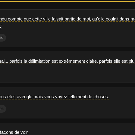
du compte que cette ville faisait partie de moi, qu'elle coulait dans me
k]
tie
al... parfois la délimitation est extrêmement claire, parfois elle est plu
ous êtes aveugle mais vous voyez tellement de choses.
es
 façons de voir.