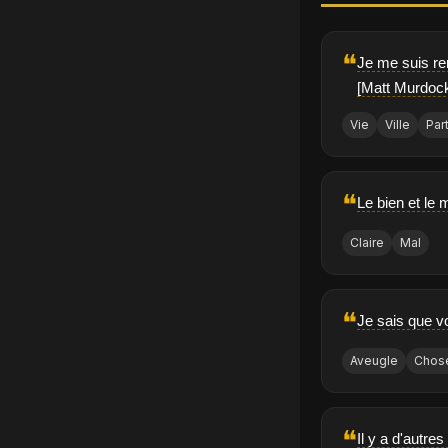
❝
Je me suis ren
[Matt Murdoc
Vie
Ville
Par
❝
Le bien et le m
Claire
Mal
❝
Je sais que v
Aveugle
Chos
❝
Il y a d'autres