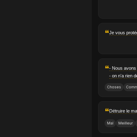
❝
Je vous proté
❝
- Nous avons
- on n'a rien 
Choses
Comm
❝
Détruire le ma
Mal
Meilleur