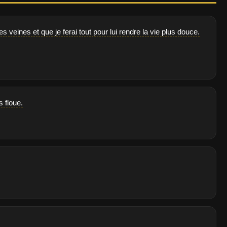
s veines et que je ferai tout pour lui rendre la vie plus douce.
s floue.