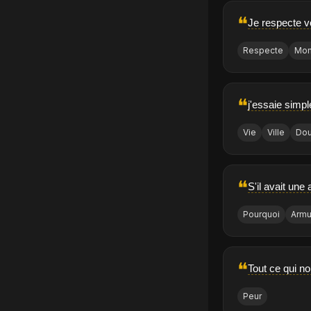
❝
Je respecte v
Respecte
Mo
❝
j'essaie simpl
Vie
Ville
Do
❝
S'il avait une
Pourquoi
Armu
❝
Tout ce qui no
Peur