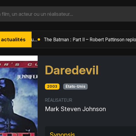
 actualités
L'Âge de Glace : Le Réveil du Volcan – Manny, Sid et Diego de retour pour une aventure explosive
Daredevil
2003
États-Unis
RÉALISATEUR
Mark Steven Johnson
Synopsis