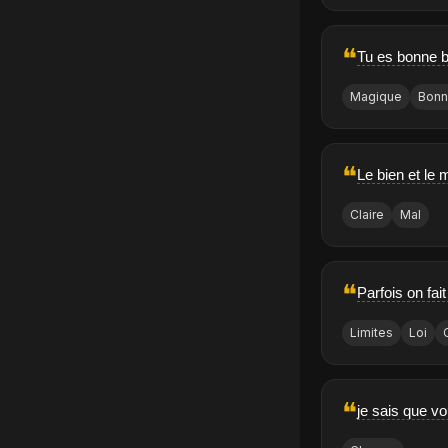
❝
Tu es bonne b
Magique
Bon
❝
Le bien et le m
Claire
Mal
❝
Parfois on fai
Limites
Loi
❝
je sais que v