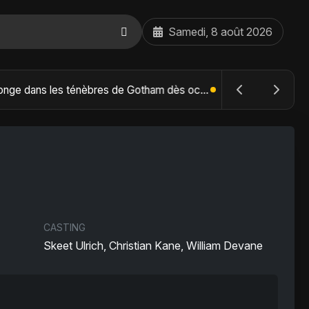
Samedi, 8 août 2026
The Batman : Part II – Robert Pattinson replonge dans les ténèbres de Gotham dès octobre 2027
CASTING
Skeet Ulrich, Christian Kane, William Devane