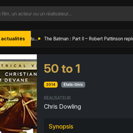
 actualités
L'Âge de Glace : Le Réveil du Volcan – Manny, Sid et Diego de retour pour une aventure explosive
50 to 1
2014
États-Unis
RÉALISATEUR
Chris Dowling
Synopsis