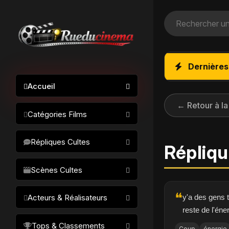
Dernières
Accueil
← Retour à la
Catégories Films
Action / Aventure
Répliques Cultes
Réplique
Science-fiction
Drame / Thriller
Scènes Cultes
Comédie/humour
❝
y'a des gens t
Acteurs & Réalisateurs
Horreur
reste de l'éne
Fantastique
Réalisateurs
Tops & Classements
Coup
énergie