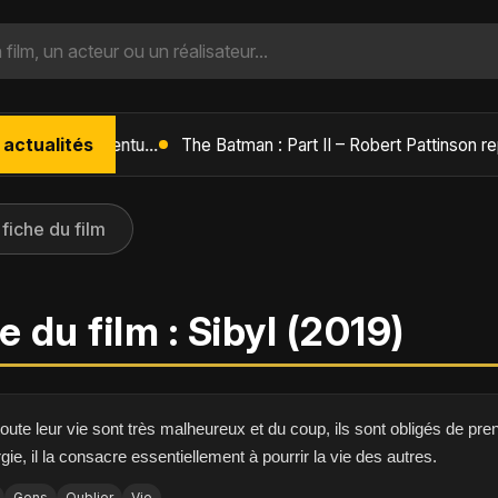
 actualités
L'Âge de Glace : Le Réveil du Volcan – Manny, Sid et Diego de retour pour une aventure explosive
 fiche du film
 du film : Sibyl (2019)
oute leur vie sont très malheureux et du coup, ils sont obligés de prend
rgie, il la consacre essentiellement à pourrir la vie des autres.
Gens
Oublier
Vie