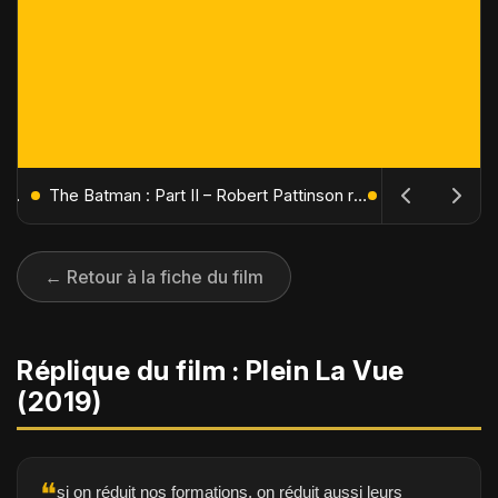
L'Âge de Glace : Le Réveil du Volcan – Manny, Sid et Diego de retour pour une aventure explosive
The Batman : Part II – Robert Pattinson replonge dans les ténèbres de Gotham dès octobre 2027
← Retour à la fiche du film
Réplique du film : Plein La Vue
(2019)
❝
si on réduit nos formations, on réduit aussi leurs