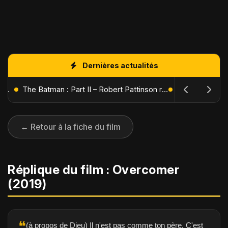
Dernières actualités
L'Âge de Glace : Le Réveil du Volcan – Manny, Sid et Diego de retour pour une aventure explosive
The Batman : Part II – Robert Pattinson replonge dans les ténèbres de Gotham dès octobre 2027
← Retour à la fiche du film
Réplique du film : Overcomer
(2019)
❝
(à propos de Dieu) Il n'est pas comme ton père. C'est