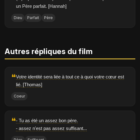
un Père parfait. [Hannah]
Dieu
Parfait
Père
Autres répliques du film
❝
Votre identité sera liée à tout ce à quoi votre cœur est
lié. [Thomas]
Coeur
❝
- Tu as été un assez bon père.
- assez n'est pas assez suffisant...
Père
Suffisant