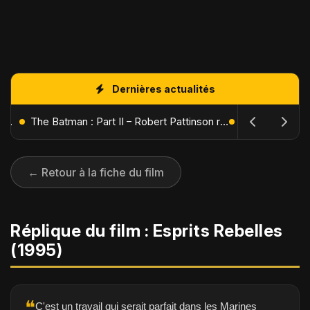
Dernières actualités
L'Âge de Glace : Le Réveil du Volcan – Manny, Sid et Diego de retour pour une aventure explosive
The Batman : Part II – Robert Pattinson replonge dans les ténèbres de Gotham dès octobre 2027
← Retour à la fiche du film
Réplique du film : Esprits Rebelles
(1995)
❝
C'est un travail qui serait parfait dans les Marines