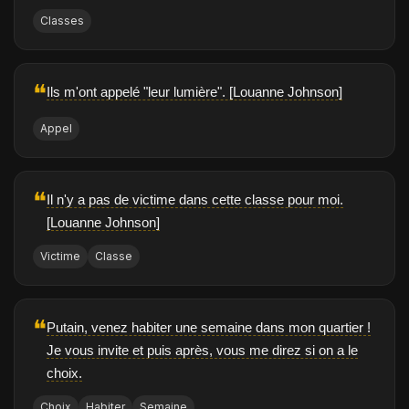
Classes
❝
Ils m'ont appelé "leur lumière". [Louanne Johnson]
Appel
❝
Il n'y a pas de victime dans cette classe pour moi.
[Louanne Johnson]
Victime
Classe
❝
Putain, venez habiter une semaine dans mon quartier !
Je vous invite et puis après, vous me direz si on a le
choix.
Choix
Habiter
Semaine