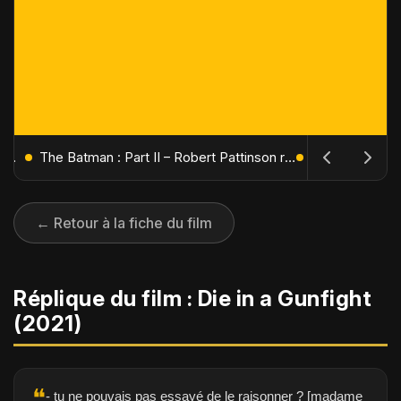
L'Âge de Glace : Le Réveil du Volcan – Manny, Sid et Diego de retour pour une aventure explosive
The Batman : Part II – Robert Pattinson replonge dans les ténèbres de Gotham dès octobre 2027
← Retour à la fiche du film
Réplique du film : Die in a Gunfight
(2021)
❝
- tu ne pouvais pas essayé de le raisonner ? [madame