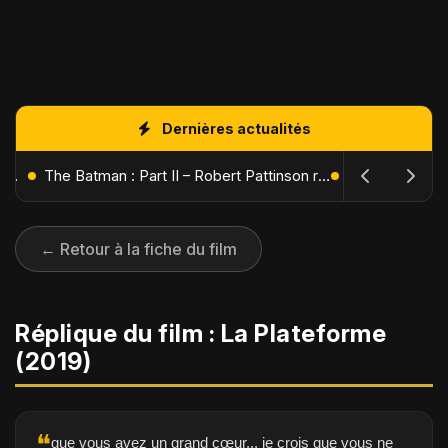
Dernières actualités
L'Âge de Glace : Le Réveil du Volcan – Manny, Sid et Diego de retour pour une aventure explosive
The Batman : Part II – Robert Pattinson replonge dans les ténèbres de Gotham dès octobre 2027
← Retour à la fiche du film
Réplique du film : La Plateforme
(2019)
❝
que vous avez un grand cœur... je crois que vous ne